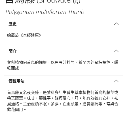
Polygonum multiflorum Thunb
歷史
始載於《本經逢原》
簡介
蓼科植物何首烏的塊根，以黑豆汁拌勻，蒸至內外呈棕褐色，曬
乾而成
傅統用法
首烏藤又名夜交藤，是蓼科多年生蔓生草本植物何首烏的藤莖或
帶葉藤莖。味甘，藥性平。歸經屬心、肝。能有效養心安神，袪
風通絡。主治虛煩不眠，多夢，血虛頭暈，筋骨酸痛等，常與合
歡花同用。