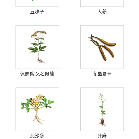
五味子
人蔘
佩蘭葉 又名佩蘭
冬蟲夏草
北沙參
升麻