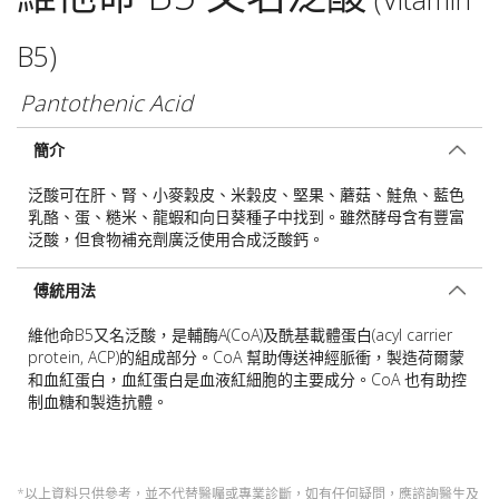
B5)
Pantothenic Acid
簡介
泛酸可在肝、腎、小麥穀皮、米穀皮、堅果、蘑菇、鮭魚、藍色
乳酪、蛋、糙米、龍蝦和向日葵種子中找到。雖然酵母含有豐富
泛酸，但食物補充劑廣泛使用合成泛酸鈣。
傅統用法
維他命B5又名泛酸，是輔酶A(CoA)及酰基載體蛋白(acyl carrier
protein, ACP)的組成部分。CoA 幫助傳送神經脈衝，製造荷爾蒙
和血紅蛋白，血紅蛋白是血液紅細胞的主要成分。CoA 也有助控
制血糖和製造抗體。
*以上資料只供參考，並不代替醫囑或專業診斷，如有任何疑問，應諮詢醫生及