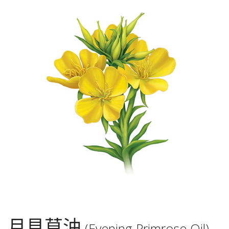
月見草油
(Evening Primrose Oil)