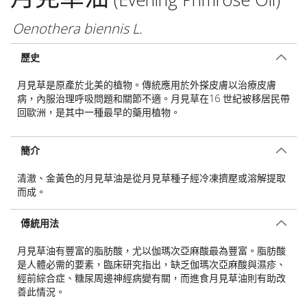
Oenothera biennis L.
歷史
月見草是原產於北美的植物。傳統應用於外搽皮膚以治療皮膚
病，內服治理呼吸問題和關節不適。月見草在16 世紀被移居民帶
回歐洲，是其中一種最早的藥用植物。
簡介
清澈、金黃色的月見草油是從月見草種子經冷凍擠壓或溶解提取
而成。
傅統用法
月見草油有豐富的脂肪酸，尤以伽瑪次亞麻酸最為豐富。脂肪酸
是人體必需的要素，臨床研究指出，缺乏伽瑪次亞麻酸與濕疹、
經前綜合症、糖尿周邊神經病變有關，而進食月見草油則有助改
善此情況。