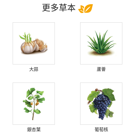
更多草本
大蒜
蘆薈
銀杏葉
葡萄核