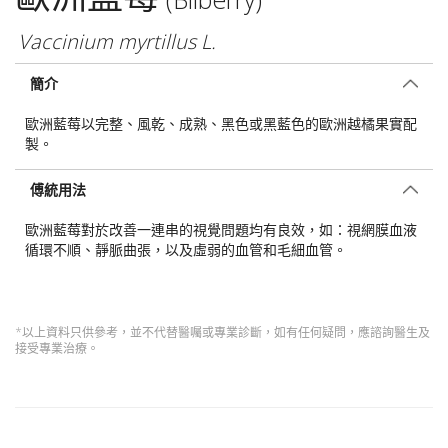
Vaccinium myrtillus L.
簡介
歐洲藍莓以完整、風乾、成熟、黑色或黑藍色的歐洲越橘果實配
製。
傅統用法
歐洲藍莓對於改善一連串的視覺問題均有良效，如：視網膜血液
循環不順、靜脈曲張，以及虛弱的血管和毛細血管。
*以上資料只供參考，並不代替醫囑或專業診斷，如有任何疑問，應諮詢醫生及
接受專業治療。