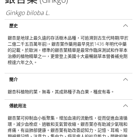
Ginkgo biloba L.
歷史
銀杏是地球上最久遠的存活樹木品種，可追溯到古生代時期(早於
二億二千五百萬年前)。銀杏葉作藥用最早見於1436 年明代中藥
的記載。於歐洲，標準的銀杏葉精華是最常作臨床測試和作草本
治療的植物精華之一，更曾登上美國十大最暢銷草本營養補充劑
榜達六年之久。
簡介
銀杏科植物的葉，無毒，其成熟種子為白果，種皮有毒。
傅統用法
銀杏葉可抑制血小板聚集，增加血液的流動性，從而促進血液循
環，減少血栓症、過敏和支氣管收縮。銀杏葉亦有助減少氣喘和
疼痛，有益肺部健康。銀杏葉有助改善認知力、記憶、耳鳴、短
期視覺記憶、注意力、集中力、癡呆病人的社交能力、間歇的跛