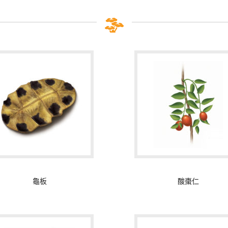
龜板
酸棗仁