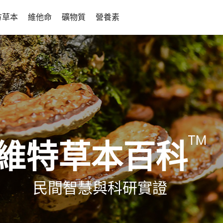
方草本
維他命
礦物質
營養素
TM
維特草本百科
民間智慧與科研實證